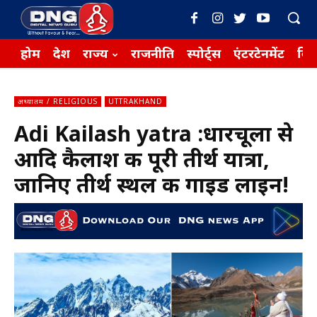
होम
देश
राज्य
राजनीति
स्पोर्ट्स
एंटरटेनमेंट
बिज़
अध्यातम / RELIGIOUS
UTTRAKHAND
Adi Kailash yatra :धारचूला से
आदि कैलाश की पूरी तीर्थ यात्रा,
जानिए तीर्थ स्थल की गाइड लाइन!