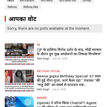
TAGS
Adi Kailash
आदि कैलाश
आदि कैलाश पर्वत
उत्तराखंड
पिथौरागढ़
पिथौरागढ़ जिला
आपका वोट
Sorry, there are no polls available at the moment.
देश
CJP के हालिया विरोध प्रदर्शन के बाद, मोदी सरकार
के दौरान हुए प्रमुख आंदोलनों का निष्पक्ष विश्लेषण”
Vidit Singh
-
July 26, 2026
BIRTHDAY SPECIAL
Neena gupta Birthday Special: 67 साल
की हुईं नीना गुप्ता, जाने कैसा रहा ” पंचायत “की
“मंजु देवी” का संघर्ष से स्टारडम तक...
Vidit Singh
-
July 4, 2026
टेक्नोलॉजी
OpenAI ने लॉन्च किया ChatGPT Agent: