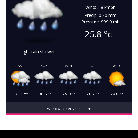
Wind: 5.8 kmph
Precip: 0.20 mm
Pressure: 999.0 mb
25.8
°c
Light rain shower
SAT
SUN
MON
TUE
WED
30.4
°c
30.5
°c
29.3
°c
28.2
°c
28.8
°c
WorldWeatherOnline.com