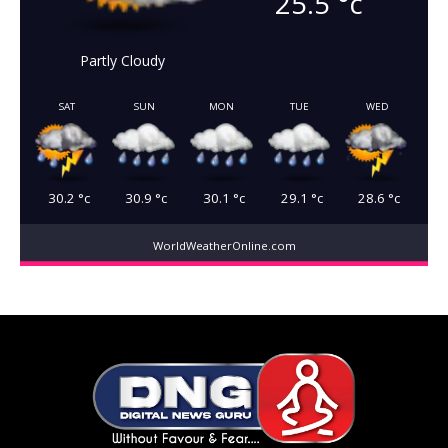
25.5
°c
Partly Cloudy
SAT
SUN
MON
TUE
WED
30.2
°c
30.9
°c
30.1
°c
29.1
°c
28.6
°c
WorldWeatherOnline.com