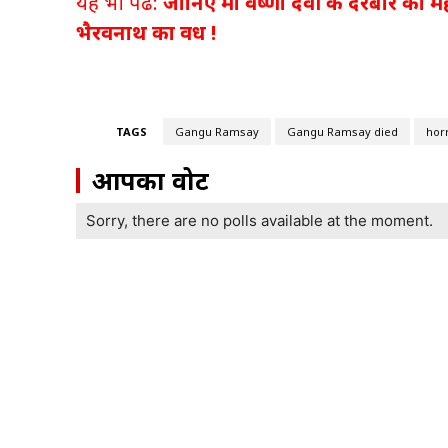
यह भी पढे:
जानिए मां वैष्णो देवी के दरबार का म
भैरवनाथ का वध !
TAGS
Gangu Ramsay
Gangu Ramsay died
hor
आपका वोट
Sorry, there are no polls available at the moment.