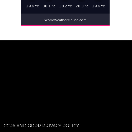
29.6
°c
30.1
°c
30.2
°c
28.3
°c
29.6
°c
WorldWeatherOnline.com
CCPA AND GDPR PRIVACY POLICY