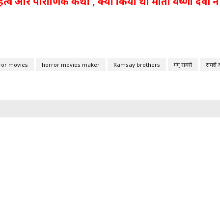
हत्व और पौराणिक कथा , क्यों किया था माता वैष्णो देवी ने
ror movies
horror movies maker
Ramsay brothers
गंगू रामसे
रामसे ब्रद