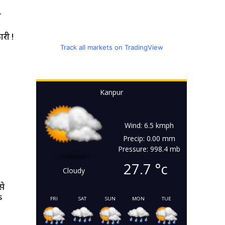
T
ारी !
Track all markets on TradingView
Kanpur
Wind: 6.5 kmph
Precip: 0.00 mm
Pressure: 998.4 mb
27.7
°c
Cloudy
से
s
FRI
SAT
SUN
MON
TUE