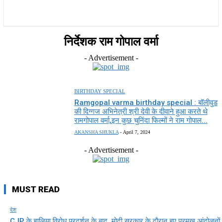
राज्य
होम
देश
राजनीति
स्पोर्ट्स
एंटरटेनमेंट
निर्देशक राम गोपाल वर्मा
- Advertisement -
BIRTHDAY SPECIAL
Ramgopal varma birthday special : बॉलीवुड
की दिग्गज अभिनेत्री श्री देवी के दीवाने हुआ करते थे
रामगोपाल वर्मा,इन कुछ चुनिंदा फिल्मों ने राम गोपाल...
AKANSHA SHUKLA
-
April 7, 2024
- Advertisement -
MUST READ
देश
CJP के हालिया विरोध प्रदर्शन के बाद, मोदी सरकार के दौरान हुए प्रमुख आंदोलनों