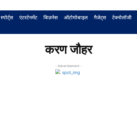
स्पोर्ट्स
एंटरटेनमेंट
बिज़नेस
ऑटोमोबाइल
गैजेट्स
टेक्नोलॉजी
करण जौहर
- Advertisement -